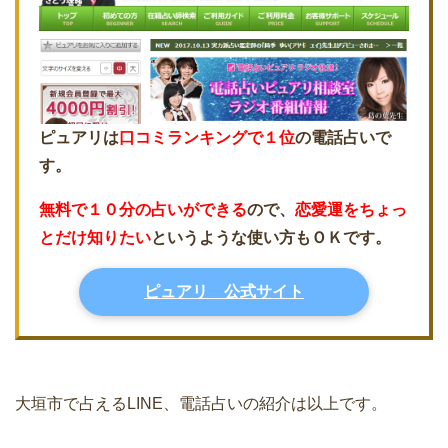
ピュアリは
口コミランキングで１位
の電話占いで
す。
無料で１０分の占いができる
ので、
恋愛運をちょっ
とだけ知りたい
というような使い方もＯＫです。
ピュアリ 公式サイト
大垣市で占えるLINE、電話占いの紹介は以上です。