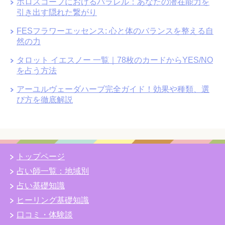
ホロスコープにおけるパラレル：あなたの潜在能力を
引き出す隠れた繋がり
FESフラワーエッセンス: 心と体のバランスを整える自
然の力
タロット イエスノー 一覧｜78枚のカードからYES/NO
を占う方法
アーユルヴェーダハーブ完全ガイド！効果や種類、選
び方を徹底解説
トップページ
占い師一覧：地域別
占い基礎知識
ヒーリング基礎知識
口コミ・体験談